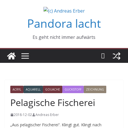
Zum
Inhalt
Pandora lacht
springen
Es geht nicht immer aufwärts
ACRYL
AQUARELL
GOUACHE
GUCKSTOFF
ZEICHNUNG
Pelagische Fischerei
2018-12-02
Andreas Erber
„Aus pelagischer Fischerei“. Klingt gut. Klingt nach