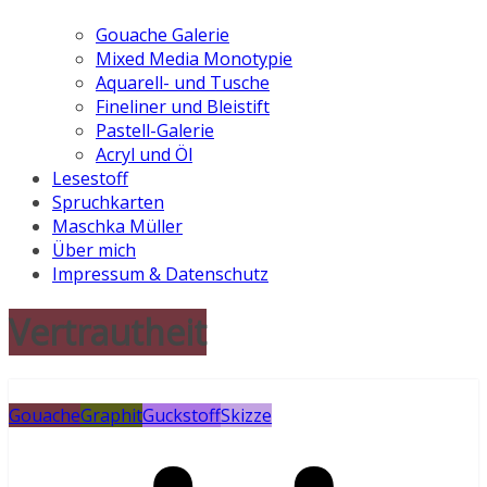
Gouache Galerie
Mixed Media Monotypie
Aquarell- und Tusche
Fineliner und Bleistift
Pastell-Galerie
Acryl und Öl
Lesestoff
Spruchkarten
Maschka Müller
Über mich
Impressum & Datenschutz
Vertrautheit
Gouache
Graphit
Guckstoff
Skizze