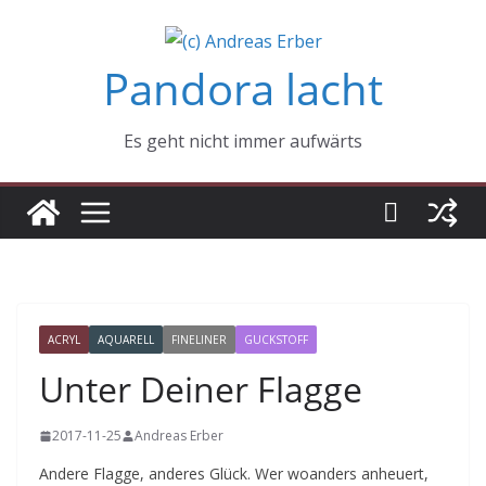
Zum
Inhalt
Pandora lacht
springen
Es geht nicht immer aufwärts
ACRYL
AQUARELL
FINELINER
GUCKSTOFF
Unter Deiner Flagge
2017-11-25
Andreas Erber
Andere Flagge, anderes Glück. Wer woanders anheuert,