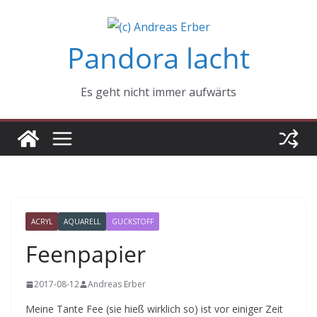
Zum
Inhalt
Pandora lacht
springen
Es geht nicht immer aufwärts
ACRYL
AQUARELL
GUCKSTOFF
Feenpapier
2017-08-12
Andreas Erber
Meine Tante Fee (sie hieß wirklich so) ist vor einiger Zeit