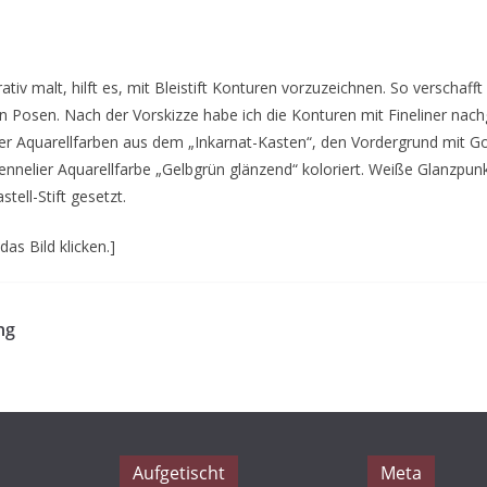
tiv malt, hilft es, mit Bleistift Konturen vorzuzeichnen. So verschafft
n Posen. Nach der Vorskizze habe ich die Konturen mit Fineliner nac
er Aquarellfarben aus dem „Inkarnat-Kasten“, den Vordergrund mit 
ennelier Aquarellfarbe „Gelbgrün glänzend“ koloriert. Weiße Glanzpu
stell-Stift gesetzt.
as Bild klicken.]
ng
Aufgetischt
Meta