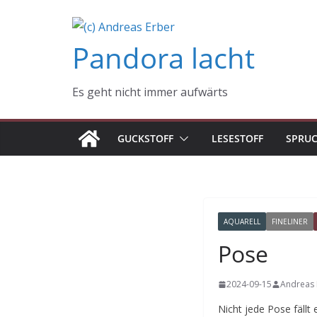
Zum
Inhalt
Pandora lacht
springen
Es geht nicht immer aufwärts
GUCKSTOFF
LESESTOFF
SPRU
AQUARELL
FINELINER
Pose
2024-09-15
Andreas 
Nicht jede Pose fällt 