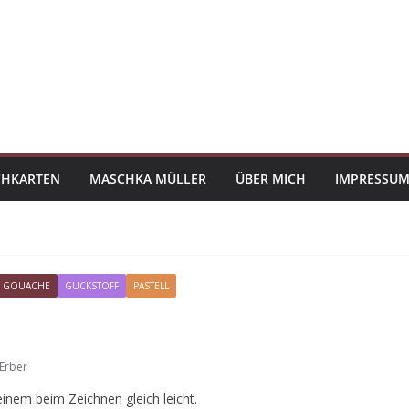
CHKARTEN
MASCHKA MÜLLER
ÜBER MICH
IMPRESSUM
GOUACHE
GUCKSTOFF
PASTELL
Erber
einem beim Zeichnen gleich leicht.