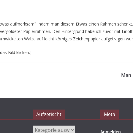
twas aufmerksam? Indem man diesem Etwas einen Rahmen schenkt. H
 vergoldeter Papierrahmen. Den Hintergrund habe ich zuvor mit Linolfa
 umwickelten Walze auf leicht körniges Zeichenpapier aufgetragen wur
as Bild klicken.]
Man 
Aufgetischt
Meta
Aufgetischt
Anmelden