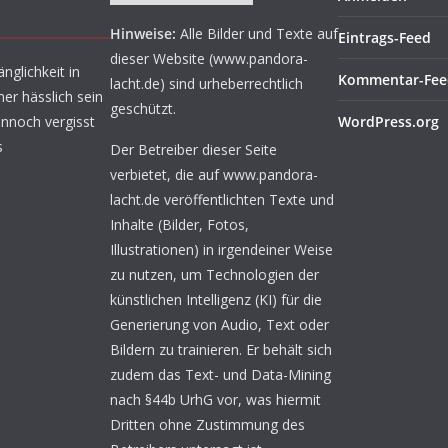
Hinweise:
Alle Bilder und Texte auf
Eintrags-Feed
dieser Website (www.pandora-
nglichkeit in
Kommentar-Fee
lacht.de) sind urheberrechtlich
er hässlich sein
geschützt.
ennoch vergisst
WordPress.org
s
Der Betreiber dieser Seite
verbietet, die auf www.pandora-
lacht.de veröffentlichten Texte und
Inhalte (Bilder, Fotos,
Illustrationen) in irgendeiner Weise
zu nutzen, um Technologien der
künstlichen Intelligenz (KI) für die
Generierung von Audio, Text oder
Bildern zu trainieren. Er behält sich
zudem das Text- und Data-Mining
nach §44b UrhG vor, was hiermit
Dritten ohne Zustimmung des