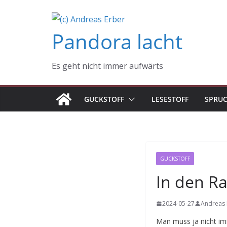
Zum
Inhalt
Pandora lacht
springen
Es geht nicht immer aufwärts
GUCKSTOFF
LESESTOFF
SPRU
GUCKSTOFF
In den R
2024-05-27
Andreas 
Man muss ja nicht im