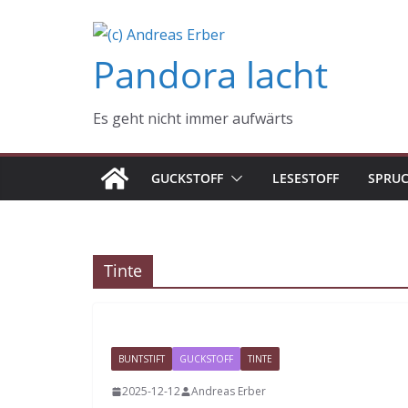
Zum
Inhalt
Pandora lacht
springen
Es geht nicht immer aufwärts
GUCKSTOFF
LESESTOFF
SPRU
Tinte
BUNTSTIFT
GUCKSTOFF
TINTE
2025-12-12
Andreas Erber