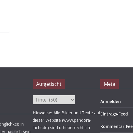
Aufgetischt
Meta
Aufgetischt
Anmelden
Hinweise:
Alle Bilder und Texte auf
Eintrags-Feed
dieser Website (www.pandora-
nglichkeit in
Kommentar-Fee
lacht.de) sind urheberrechtlich
er hässlich sein