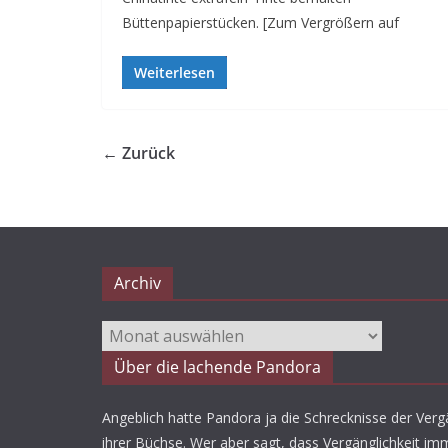
Büttenpapierstücken. [Zum Vergrößern auf
Weiterlesen
← Zurück
Archiv
Archiv
Über die lachende Pandora
Angeblich hatte Pandora ja die Schrecknisse der Vergä
ihrer Büchse. Wer aber sagt, dass Vergänglichkeit imm