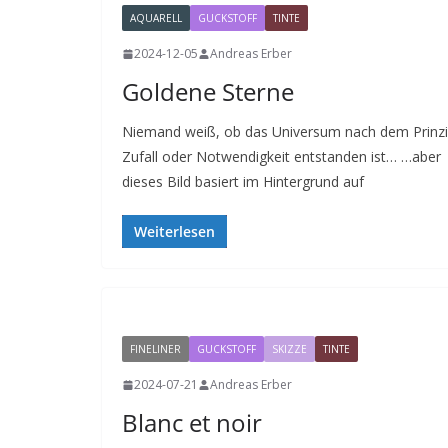
AQUARELL
GUCKSTOFF
TINTE
2024-12-05
Andreas Erber
Goldene Sterne
Niemand weiß, ob das Universum nach dem Prinz
Zufall oder Notwendigkeit entstanden ist… …aber
dieses Bild basiert im Hintergrund auf
Weiterlesen
FINELINER
GUCKSTOFF
SKIZZE
TINTE
2024-07-21
Andreas Erber
Blanc et noir