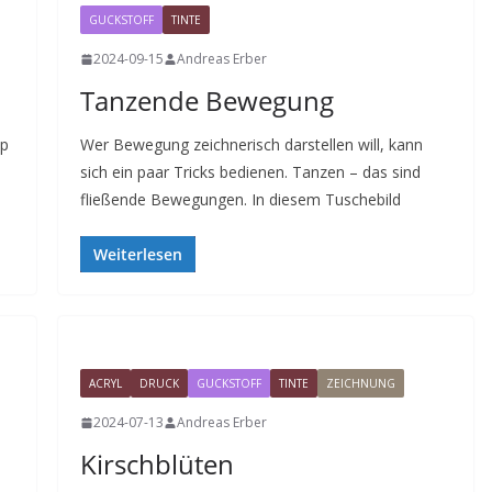
GUCKSTOFF
TINTE
2024-09-15
Andreas Erber
Tanzende Bewegung
ip
Wer Bewegung zeichnerisch darstellen will, kann
sich ein paar Tricks bedienen. Tanzen – das sind
fließende Bewegungen. In diesem Tuschebild
Weiterlesen
ACRYL
DRUCK
GUCKSTOFF
TINTE
ZEICHNUNG
2024-07-13
Andreas Erber
Kirschblüten