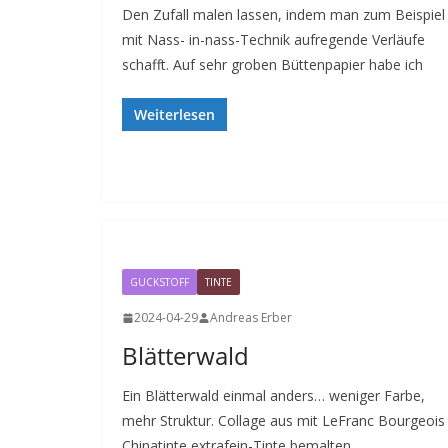
Den Zufall malen lassen, indem man zum Beispiel
mit Nass- in-nass-Technik aufregende Verläufe
schafft. Auf sehr groben Büttenpapier habe ich
Weiterlesen
GUCKSTOFF
TINTE
2024-04-29
Andreas Erber
Blätterwald
Ein Blätterwald einmal anders… weniger Farbe,
mehr Struktur. Collage aus mit LeFranc Bourgeois
Chinatinte extrafein-Tinte bemalten