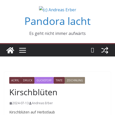
Zum
Inhalt
Pandora lacht
springen
Es geht nicht immer aufwärts
ACRYL
DRUCK
GUCKSTOFF
TINTE
ZEICHNUNG
Kirschblüten
2024-07-13
Andreas Erber
Kirschblüten auf Herbstlaub