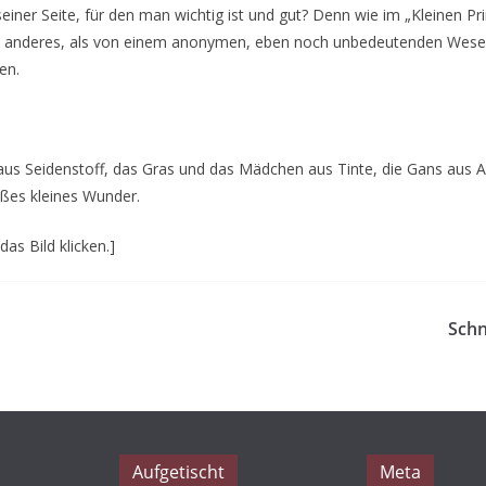
ner Seite, für den man wichtig ist und gut? Denn wie im „Kleinen Pr
ts anderes, als von einem anonymen, eben noch unbedeutenden Wese
en.
us Seidenstoff, das Gras und das Mädchen aus Tinte, die Gans aus Aq
ßes kleines Wunder.
as Bild klicken.]
Schn
Aufgetischt
Meta