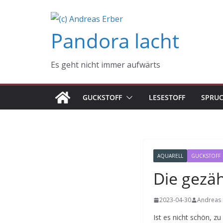
Zum
Inhalt
Pandora lacht
springen
Es geht nicht immer aufwärts
GUCKSTOFF
LESESTOFF
SPRU
AQUARELL
GUCKSTOFF
Die gezä
2023-04-30
Andreas 
Ist es nicht schön, 