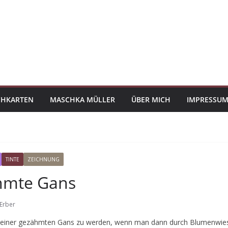
CHKARTEN
MASCHKA MÜLLER
ÜBER MICH
IMPRESSUM
TINTE
ZEICHNUNG
hmte Gans
Erber
zu einer gezähmten Gans zu werden, wenn man dann durch Blumenwies