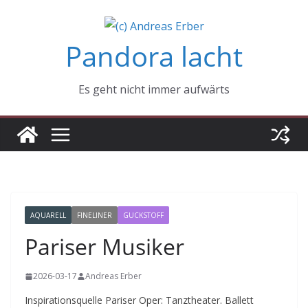
Zum
Inhalt
Pandora lacht
springen
Es geht nicht immer aufwärts
AQUARELL
FINELINER
GUCKSTOFF
Pariser Musiker
2026-03-17
Andreas Erber
Inspirationsquelle Pariser Oper: Tanztheater. Ballett