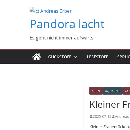
Zum
Inhalt
Pandora lacht
springen
Es geht nicht immer aufwärts
GUCKSTOFF
LESESTOFF
SPRU
ACRYL
AQUARELL
GO
Kleiner 
2025-07-15
Andreas 
Kleiner Frauenrückena