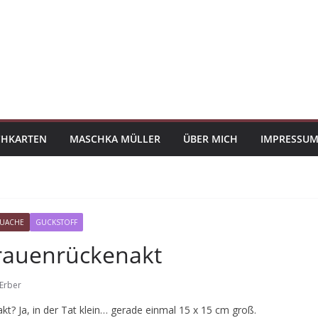
CHKARTEN
MASCHKA MÜLLER
ÜBER MICH
IMPRESSUM
UACHE
GUCKSTOFF
Frauenrückenakt
Erber
kt? Ja, in der Tat klein… gerade einmal 15 x 15 cm groß.