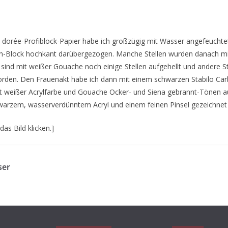
dorée-Profiblock-Papier habe ich großzügig mit Wasser angefeuchte
ph-Block hochkant darübergezogen. Manche Stellen wurden danach m
r sind mit weißer Gouache noch einige Stellen aufgehellt und andere S
rden. Den Frauenakt habe ich dann mit einem schwarzen Stabilo CarbO
t weißer Acrylfarbe und Gouache Ocker- und Siena gebrannt-Tönen 
hwarzem, wasserverdünntem Acryl und einem feinen Pinsel gezeichnet
as Bild klicken.]
ser