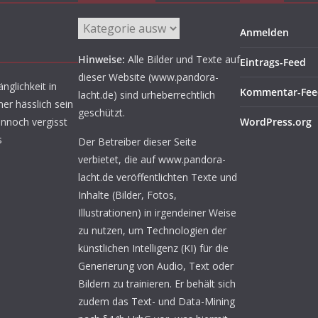
Aufgetischt
Anmelden
Hinweise:
Alle Bilder und Texte auf
Eintrags-Feed
dieser Website (www.pandora-
nglichkeit in
Kommentar-Fee
lacht.de) sind urheberrechtlich
er hässlich sein
geschützt.
ennoch vergisst
WordPress.org
s
Der Betreiber dieser Seite
verbietet, die auf www.pandora-
lacht.de veröffentlichten Texte und
Inhalte (Bilder, Fotos,
Illustrationen) in irgendeiner Weise
zu nutzen, um Technologien der
künstlichen Intelligenz (KI) für die
Generierung von Audio, Text oder
Bildern zu trainieren. Er behält sich
zudem das Text- und Data-Mining