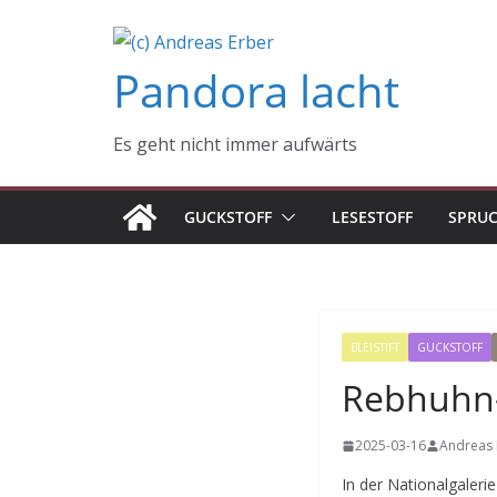
Zum
Inhalt
Pandora lacht
springen
Es geht nicht immer aufwärts
GUCKSTOFF
LESESTOFF
SPRU
BLEISTIFT
GUCKSTOFF
Rebhuhn-
2025-03-16
Andreas 
In der Nationalgaleri